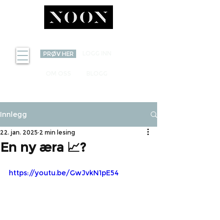
INVEST
LOGG INN
PRØV HER
OM OSS
BLOGG
Innlegg
22. jan. 2025
2 min lesing
En ny æra 📈?
https://youtu.be/GwJvkN1pE54