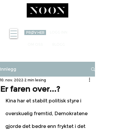
INVEST
LOGG INN
PRØV HER
OM OSS
BLOGG
Innlegg
10. nov. 2022
2 min lesing
Er faren over...?
Kina har et stabilt politisk styre i 
overskuelig fremtid, Demokratene 
gjorde det bedre enn fryktet i det 