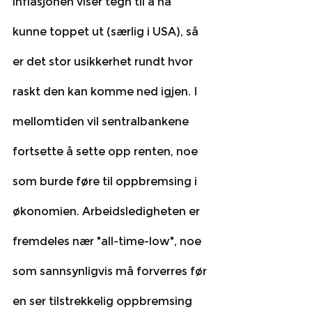
inflasjonen viser tegn til å ha 
kunne toppet ut (særlig i USA), så 
er det stor usikkerhet rundt hvor 
raskt den kan komme ned igjen. I 
mellomtiden vil sentralbankene 
fortsette å sette opp renten, noe 
som burde føre til oppbremsing i 
økonomien. Arbeidsledigheten er 
fremdeles nær "all-time-low", noe 
som sannsynligvis må forverres før 
en ser tilstrekkelig oppbremsing 