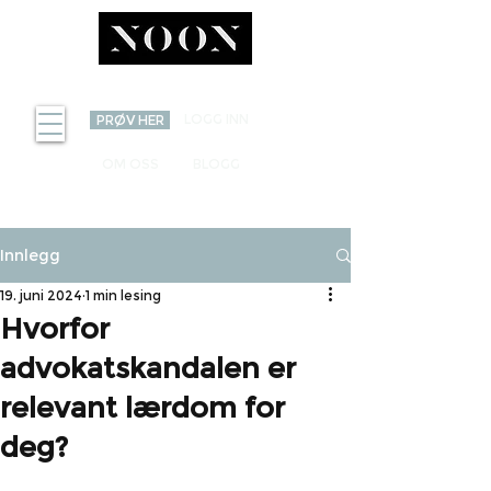
INVEST
LOGG INN
PRØV HER
OM OSS
BLOGG
Innlegg
19. juni 2024
1 min lesing
Hvorfor
advokatskandalen er
relevant lærdom for
deg?