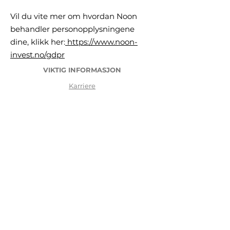
Vil du vite mer om hvordan Noon
behandler personopplysningene
dine, klikk her:
https://www.noon-
invest.no/gdpr
VIKTIG INFORMASJON
Karriere
Ofte Stilte Sp
ørsmål
Juridiske rammer, Risiko og Forbehold
Viktig Informasjon
GDPR General Data Protection Regulation
Reklamasjon og klager
Kjøpsbetingelser
Logg inn
OM OSS
NOON INVEST AS
er tilknyttet agent til
Stavanger Asset