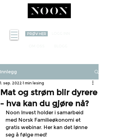
INVEST
LOGG INN
PRØV HER
OM OSS
BLOGG
Innlegg
1. sep. 2022
1 min lesing
Mat og strøm blir dyrere
- hva kan du gjøre nå?
Noon Invest holder i samarbeid 
med Norsk Familieøkonomi et 
gratis webinar. Her kan det lønne 
seg å følge med!