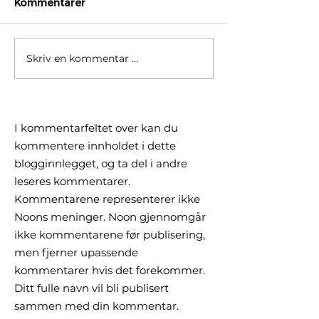
Kommentarer
Skriv en kommentar …
Børsrekorder skjuler
Hvorfor ditt gl
delt utvikling. Hva betyr
fond ikke fulg
det for deg?
verden i år
I kommentarfeltet over kan du
kommentere innholdet i dette
blogginnlegget, og ta del i andre
leseres kommentarer.
Kommentarene representerer ikke
Noons meninger. Noon gjennomgår
ikke kommentarene før publisering,
men fjerner upassende
kommentarer hvis det forekommer.
Ditt fulle navn vil bli publisert
sammen med din kommentar.