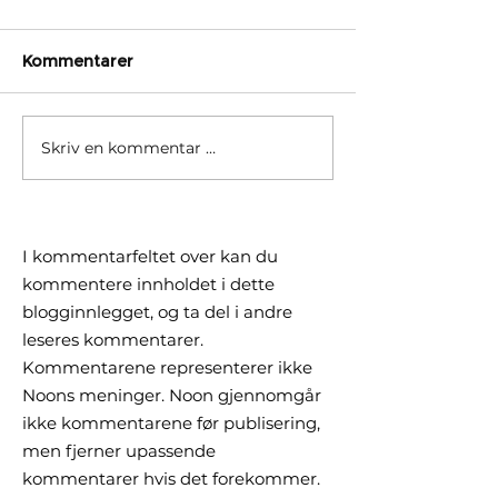
Kommentarer
Skriv en kommentar …
Børsrekorder skjuler
Hvorfor ditt gl
delt utvikling. Hva betyr
fond ikke fulg
det for deg?
verden i år
I kommentarfeltet over kan du
kommentere innholdet i dette
blogginnlegget, og ta del i andre
leseres kommentarer.
Kommentarene representerer ikke
Noons meninger. Noon gjennomgår
ikke kommentarene før publisering,
men fjerner upassende
kommentarer hvis det forekommer.