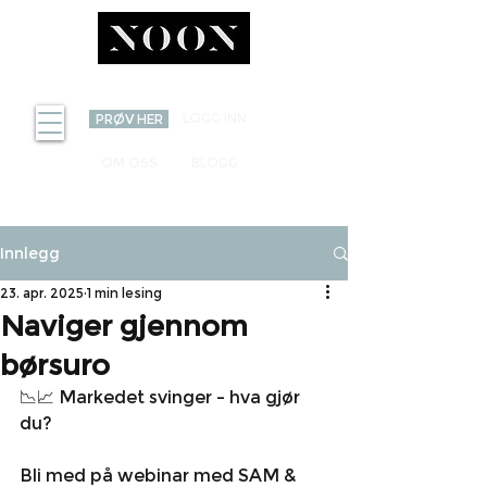
INVEST
LOGG INN
PRØV HER
OM OSS
BLOGG
Innlegg
23. apr. 2025
1 min lesing
Naviger gjennom
børsuro
📉📈 Markedet svinger – hva gjør 
du?
Bli med på webinar med SAM & 