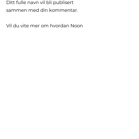
Ditt fulle navn vil bli publisert
sammen med din kommentar.
Vil du vite mer om hvordan Noon
behandler personopplysningene
dine, klikk her:
https://www.noon-
invest.no/gdpr
VIKTIG INFORMASJON
Karriere
Ofte Stilte Sp
ørsmål
Juridiske rammer, Risiko og Forbehold
Viktig Informasjon
GDPR General Data Protection Regulation
Reklamasjon og klager
Kjøpsbetingelser
Logg inn
OM OSS