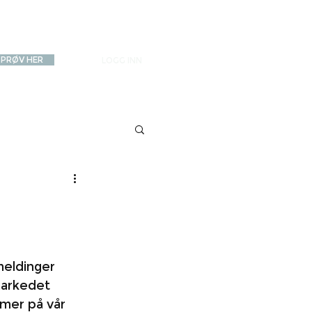
PRØV HER
LOGG INN
meldinger 
markedet 
 mer på vår 