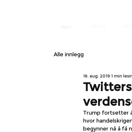
OM OSS
BL
MENY
Alle innlegg
16. aug. 2019
1 min lesi
Twitters
verden
Trump fortsetter å
hvor handelskrige
begynner nå å få n