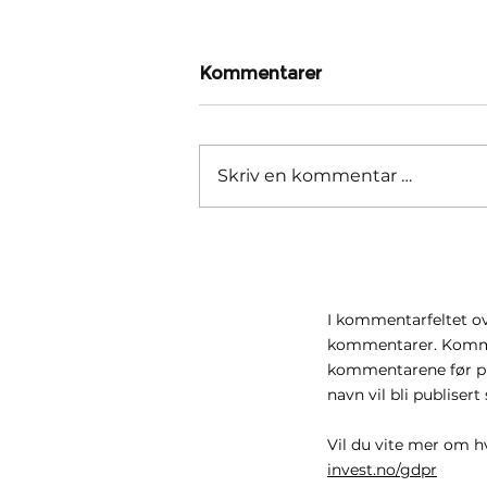
Kommentarer
Skriv en kommentar …
Iran krigen gjenopptas
I kommentarfeltet ov
kommentarer. Komme
kommentarene før pu
navn vil bli publis
Vil du vite mer om h
invest.no/gdpr