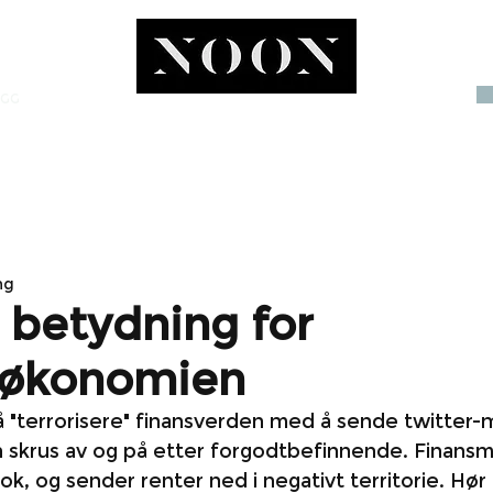
OGG
INVEST
ng
 betydning for
søkonomien
 "terrorisere" finansverden med å sende twitter-
n skrus av og på etter forgodtbefinnende. Finans
ok, og sender renter ned i negativt territorie. Hør