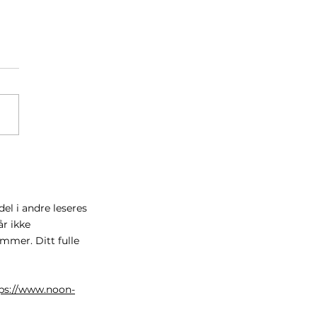
for ditt globale fond
 fulgte med verden i
el i andre leseres
r ikke
mmer. Ditt fulle
ps://www.noon-