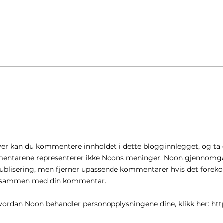
Børsrekorder skjuler delt
Hvor
utvikling. Hva betyr det for
ikke
deg?
år
er kan du kommentere innholdet i dette blogginnlegget, og ta d
ntarene representerer ikke Noons meninger. Noon gjennomgå
blisering, men fjerner upassende kommentarer hvis det foreko
ert sammen med din kommentar.
vordan Noon behandler personopplysningene dine, klikk her:
htt