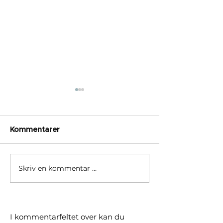
Kommentarer
Skriv en kommentar …
Børsrekorder skjuler
Hvorfor ditt gl
delt utvikling. Hva betyr
fond ikke fulg
det for deg?
verden i år
I kommentarfeltet over kan du