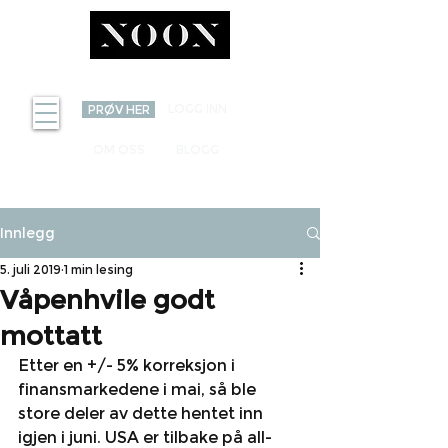
INVEST
LOGG INN
PRØV HER
OM OSS
BLOGG
Innlegg
5. juli 2019
1 min lesing
Våpenhvile godt
mottatt
Etter en +/- 5% korreksjon i 
finansmarkedene i mai, så ble 
store deler av dette hentet inn 
igjen i juni. USA er tilbake på all-