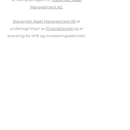
Management AS.
Stavanger Asset Management AS
er
underlagt tilsyn av
Finanstilsynet
og er
ansvarlig for drift og investeringsaktivitet.
Løsningen vår er utviklet i samarbeid med
Saxo Bank
og
Nordnet
.
KONTAKT OSS
NOON INVEST AS
Nedre Holmegate 30
4006 Stavanger
+47 406 95 100
mail@noon-invest.no
Tilbakemelding
*Noon Invest forvalter etter per i dag 5
modellporteføljer, hvor kunden
kategoriseres etter egnet risikoprofil.