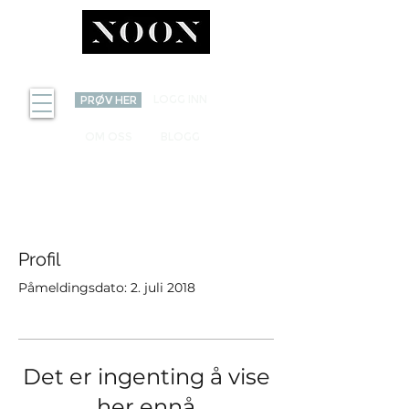
INVEST
LOGG INN
PRØV HER
OM OSS
BLOGG
Profil
Påmeldingsdato: 2. juli 2018
Det er ingenting å vise
her ennå