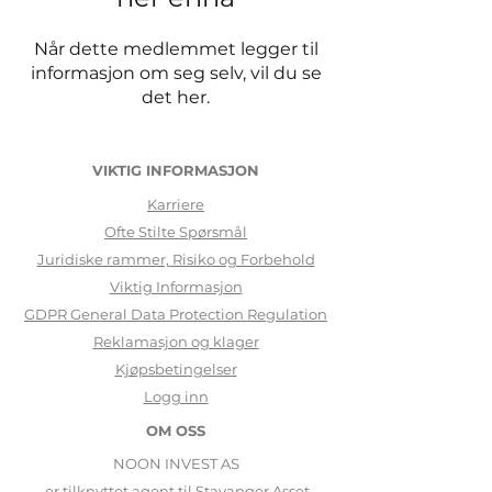
Når dette medlemmet legger til
informasjon om seg selv, vil du se
det her.
VIKTIG INFORMASJON
Karriere
Ofte Stilte Sp
ørsmål
Juridiske rammer, Risiko og Forbehold
Viktig Informasjon
GDPR General Data Protection Regulation
Reklamasjon og klager
Kjøpsbetingelser
Logg inn
OM OSS
NOON INVEST AS
er tilknyttet agent til
Stavanger Asset