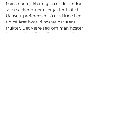
Mens noen jakter elg, så er det andre 
som sanker druer eller jakter trøffel. 
Uansett preferenser, så er vi inne i en 
tid på året hvor vi høster naturens 
frukter. Det være seg om man høster 
hva man har sådd, eller om man jakter 
på hva naturen gir av muligheter.
I denne anledning ønsker vi å by inn på 
en liten sammenkomst før julestria 
setter inn. Som tema for denne 
samlingen, i årstidens ånd, så vil vi by 
på vinsmaking samt gjennomgang av 
hva det amerikanske valget har å si for 
finansmarkedene.
Vi samles onsdag 20. November kl 
18:00 i våre lokaler i Nedre Holmegate 
30, 5. etg.