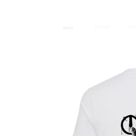
OM OSS
BL
MENY