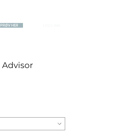
PRØV HER
LOGG INN
 Advisor