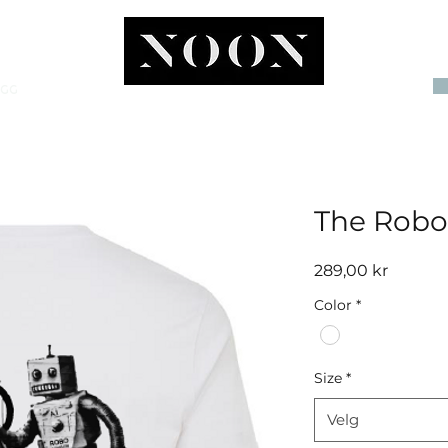
OGG
INVEST
The Robo
Pris
289,00 kr
Color
*
Size
*
Velg