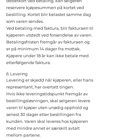
debetkort ved betaling, kan selgeren
reservere kjøpesummen på kortet ved
bestilling. Kortet blir belastet samme dag
som varen sendes.
Ved betaling med faktura, blir fakturaen til
kjøperen utstedt ved forsendelse av varen.
Betalingsfristen fremgår av fakturaen og
er på minimum 14 dager fra mottak.
Kjøpere under 18 år kan ikke betale med
etterfølgende faktura.
6. Levering
Levering er skjedd når kjøperen, eller hans
representant, har overtatt tingen.
Hvis ikke leveringstidspunkt fremgår av
bestillingsløsningen, skal selgeren levere
varen til kjøper uten unødig opphold og
senest 30 dager etter bestillingen fra
kunden. Varen skal leveres hos kjøperen
med mindre annet er særskilt avtalt
mellom partene.