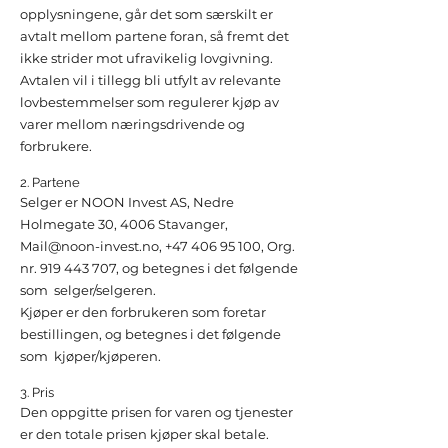
opplysningene, går det som særskilt er
avtalt mellom partene foran, så fremt det
ikke strider mot ufravikelig lovgivning.
Avtalen vil i tillegg bli utfylt av relevante
lovbestemmelser som regulerer kjøp av
varer mellom næringsdrivende og
forbrukere.
2. Partene
Selger er NOON Invest AS, Nedre
Holmegate 30, 4006 Stavanger,
Mail@noon-invest.no
,
+47 406 95 100
, Org.
nr.
919 443 707
, og betegnes i det følgende
som selger/selgeren.
Kjøper er den forbrukeren som foretar
bestillingen, og betegnes i det følgende
som kjøper/kjøperen.
3. Pris
Den oppgitte prisen for varen og tjenester
er den totale prisen kjøper skal betale.