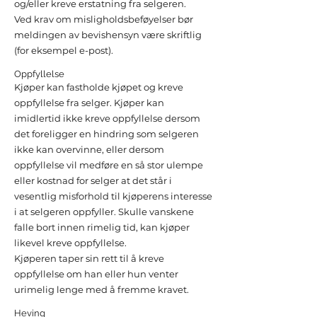
og/eller kreve erstatning fra selgeren.
Ved krav om misligholdsbeføyelser bør
meldingen av bevishensyn være skriftlig
(for eksempel e-post).
Oppfyllelse
Kjøper kan fastholde kjøpet og kreve
oppfyllelse fra selger. Kjøper kan
imidlertid ikke kreve oppfyllelse dersom
det foreligger en hindring som selgeren
ikke kan overvinne, eller dersom
oppfyllelse vil medføre en så stor ulempe
eller kostnad for selger at det står i
vesentlig misforhold til kjøperens interesse
i at selgeren oppfyller. Skulle vanskene
falle bort innen rimelig tid, kan kjøper
likevel kreve oppfyllelse.
Kjøperen taper sin rett til å kreve
oppfyllelse om han eller hun venter
urimelig lenge med å fremme kravet.
Heving