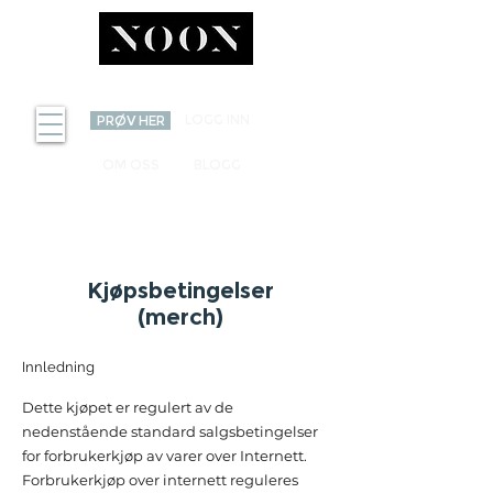
INVEST
LOGG INN
PRØV HER
OM OSS
BLOGG
Kjøpsbetingelser
(merch)
Innledning
Dette kjøpet er regulert av de
nedenstående standard salgsbetingelser
for forbrukerkjøp av varer over Internett.
Forbrukerkjøp over internett reguleres