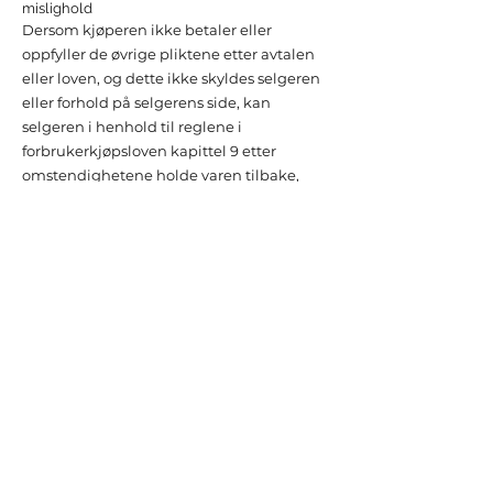
mislighold
Dersom kjøperen ikke betaler eller
oppfyller de øvrige pliktene etter avtalen
eller loven, og dette ikke skyldes selgeren
eller forhold på selgerens side, kan
selgeren i henhold til reglene i
forbrukerkjøpsloven kapittel 9 etter
omstendighetene holde varen tilbake,
kreve oppfyllelse av avtalen, kreve avtalen
hevet samt kreve erstatning fra kjøperen.
Selgeren vil også etter omstendighetene
kunne kreve renter ved forsinket betaling,
inkassogebyr og et rimelig gebyr ved
uavhentede varer.
Oppfyllelse
Selger kan fastholde kjøpet og kreve at
kjøperen betaler kjøpesummen. Er varen
ikke levert, taper selgeren sin rett dersom
han venter urimelig lenge med å fremme
kravet.