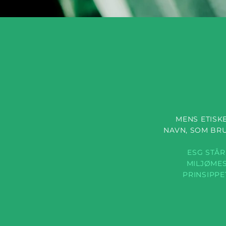
MENS ETISK
NAVN, SOM BRU
ESG STÅ
MILJØMES
PRINSIPPE