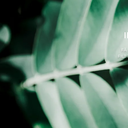
FÅ
FIL