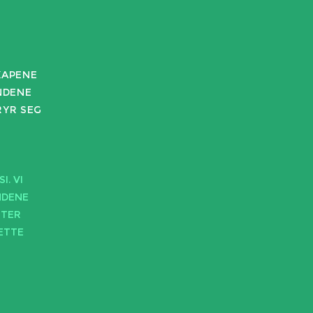
KAPENE
NDENE
RYR SEG
. VI
NDENE
TTER
ETTE