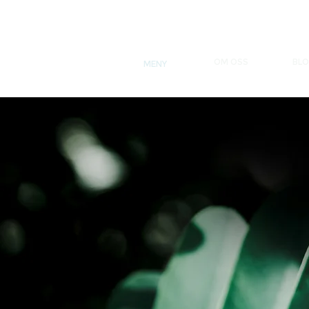
OM OSS
BL
MENY