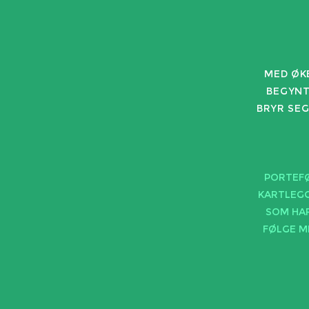
MED ØKE
BEGYNT
BRYR SEG
PORTEFØ
KARTLEGG
SOM HAR
FØLGE M