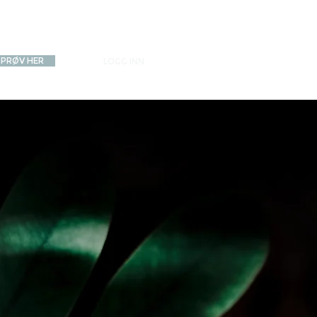
PRØV HER
LOGG INN