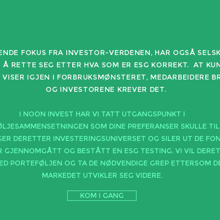
NDE FOKUS FRA INVESTOR-VERDENEN, HAR OGSÅ SELS
 Å RETTE SEG ETTER HVA SOM ER ESG KORREKT. AT KU
 VISER IGJEN I FORBRUKSMØNSTERET, MEDARBEIDERE B
OG INVESTORENE KREVER DET.
I NOON INVEST HAR VI TATT UTGANGSPUNKT I
LJESAMMENSETNINGEN SOM DINE PREFERANSER SKULLE TILSI
ER DERETTER INVESTERINGSUNIVERSET OG SILER UT DE FO
 GJENNOMGÅTT OG BESTÅTT EN ESG TESTING. VI VIL DERE
ED PORTEFØLJEN OG TA DE NØDVENDIGE GREP ETTERSOM D
MARKEDET UTVIKLER SEG VIDERE.
KOM I GANG