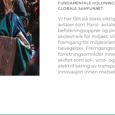
FUNDAMENTALE HOLDNINGS
GLOBALE SAMFUNNET.
Vi har fått på plass vikt
avtaler som Paris- avtal
befolkningsopprør og pr
skolestreik for miljøet. Vi
fremgang for miljørorien
bevegelser, Fremgangsr
forretningsområder inne
skiftet som sol-, vind- o
elektrifisering av transp
innovasjon innen matsek