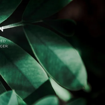
N
MED
GER.