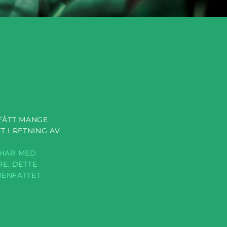
 FÅTT MANGE
 I RETNING AV
 HAR MED
E. DETTE
MENFATTET