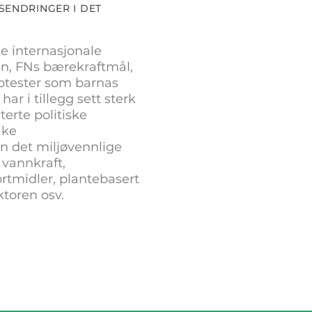
ENDRINGER I DET
ige internasjonale
en, FNs bærekraftmål,
otester som barnas
 har i tillegg sett sterk
terte politiske
ike
n det miljøvennlige
g vann
kraft,
ortmidler, plantebasert
toren osv.