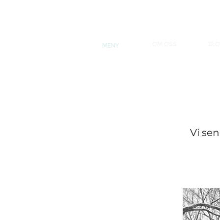
OM OSS
BL
MENY
Vi se