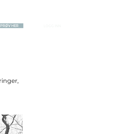
PRØV HER
LOGG INN
inger,