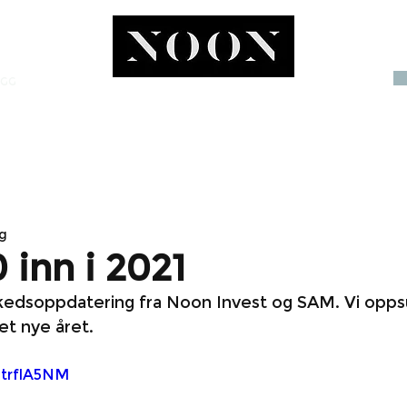
OGG
INVEST
ng
 inn i 2021
edsoppdatering fra Noon Invest og SAM. Vi opp
et nye året.
0trflA5NM