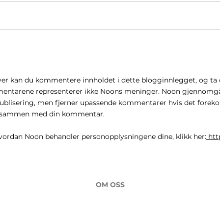
Børsrekorder skjuler delt
Hvor
utvikling. Hva betyr det for
ikke
deg?
år
er kan du kommentere innholdet i dette blogginnlegget, og ta d
ntarene representerer ikke Noons meninger. Noon gjennomgå
blisering, men fjerner upassende kommentarer hvis det foreko
ert sammen med din kommentar.
vordan Noon behandler personopplysningene dine, klikk her:
htt
OM OSS