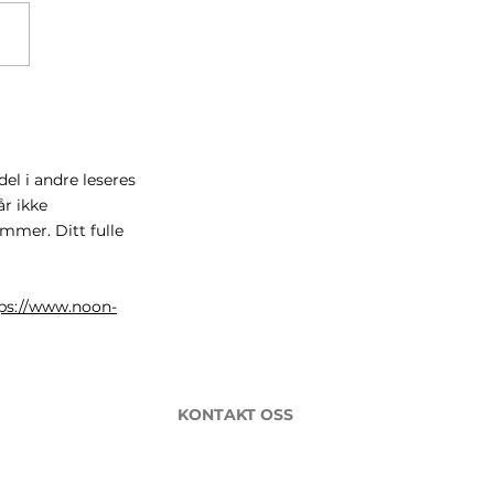
for ditt globale fond
 fulgte med verden i
el i andre leseres
r ikke
mmer. Ditt fulle
ps://www.noon-
KONTAKT OSS