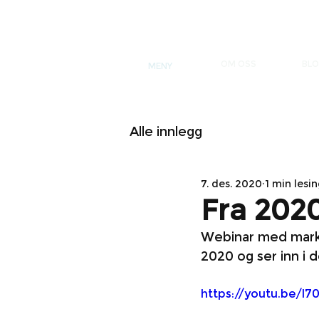
OM OSS
BL
MENY
Alle innlegg
7. des. 2020
1 min lesi
Fra 2020
Webinar med mark
2020 og ser inn i d
https://youtu.be/l7