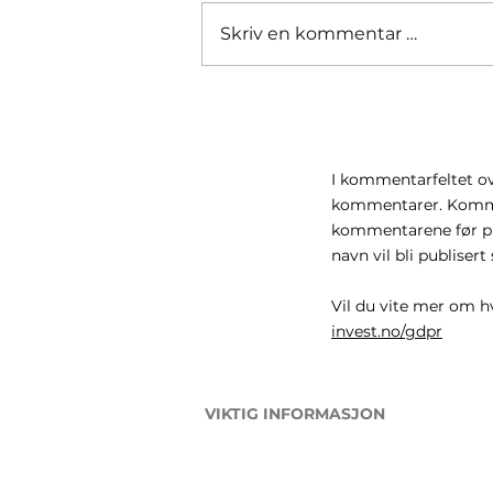
Skriv en kommentar …
Iran krigen gjenopptas
I kommentarfeltet ov
kommentarer. Komme
kommentarene før pu
navn vil bli publis
Vil du vite mer om h
invest.no/gdpr
VIKTIG INFORMASJON