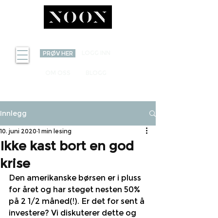
INVEST
LOGG INN
PRØV HER
OM OSS
BLOGG
Innlegg
10. juni 2020
1 min lesing
Ikke kast bort en god
krise
Den amerikanske børsen er i pluss 
for året og har steget nesten 50% 
på 2 1/2 måned(!). Er det for sent å 
investere? Vi diskuterer dette og 