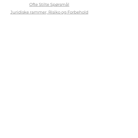
Ofte Stilte Sp
ørsmål
Juridiske rammer, Risiko og Forbehold
Viktig Informasjon
GDPR General Data Protection Regulation
Reklamasjon og klager
Kjøpsbetingelser
Logg inn
OM OSS
NOON INVEST AS
er tilknyttet agent til
Stavanger Asset
Management AS.
Stavanger Asset Management AS
er
underlagt tilsyn av
Finanstilsynet
og er
ansvarlig for drift og investeringsaktivitet.
Løsningen vår er utviklet i samarbeid med
Saxo Bank
og
Nordnet
.