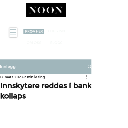
INVEST
LOGG INN
PRØV HER
OM OSS
BLOGG
Innlegg
13. mars 2023
2 min lesing
Innskytere reddes i bank
kollaps