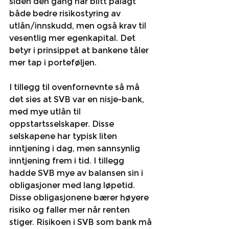
siden den gang har blitt pålagt 
både bedre risikostyring av 
utlån/innskudd, men også krav til 
vesentlig mer egenkapital. Det 
betyr i prinsippet at bankene tåler 
mer tap i porteføljen. 
I tillegg til ovenfornevnte så må 
det sies at SVB var en nisje-bank, 
med mye utlån til 
oppstartsselskaper. Disse 
selskapene har typisk liten 
inntjening i dag, men sannsynlig 
inntjening frem i tid. I tillegg 
hadde SVB mye av balansen sin i 
obligasjoner med lang løpetid. 
Disse obligasjonene bærer høyere 
risiko og faller mer når renten 
stiger. Risikoen i SVB som bank må 