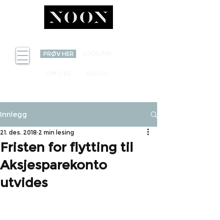
INVEST
LOGG INN
PRØV HER
OM OSS
BLOGG
Innlegg
21. des. 2018
2 min lesing
Fristen for flytting til
Aksjesparekonto
utvides