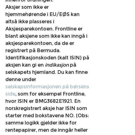
Aksjer som ikke er 
hjemmehørende i EU/EØS kan 
altså ikke plasseres i 
Aksjesparekontoen. Frontline er 
blant aksjene som ikke kan inngå i 
aksjesparekontoen, da de er 
registrert på Bermuda. 
Identifikasjonskoden (kalt ISIN) på 
aksjen kan gi en 
indikasjon
 på 
selskapets hjemland. Du kan finne 
denne under 
selskapsinformasjonen på børsens 
side
, som for eksempel Frontline, 
hvor ISIN er BMG3682E1921. En 
norskregistrert aksje har ISIN som 
starter med bokstavene NO. (Obs: 
samme logikk gjelder ikke for 
rentepapirer, men de inngår heller 