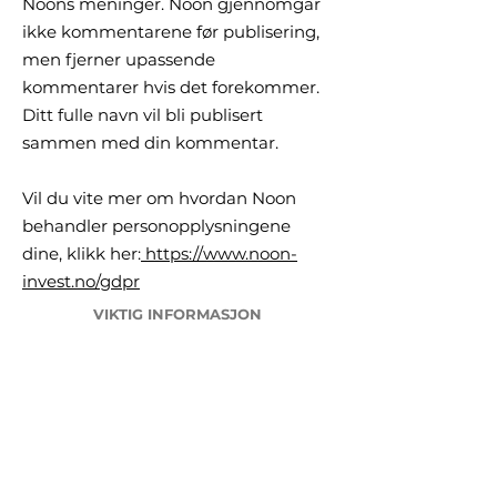
Noons meninger. Noon gjennomgår
ikke kommentarene før publisering,
men fjerner upassende
kommentarer hvis det forekommer.
Ditt fulle navn vil bli publisert
sammen med din kommentar.
Vil du vite mer om hvordan Noon
behandler personopplysningene
dine, klikk her:
https://www.noon-
invest.no/gdpr
VIKTIG INFORMASJON
Karriere
Ofte Stilte Sp
ørsmål
Juridiske rammer, Risiko og Forbehold
Viktig Informasjon
GDPR General Data Protection Regulation
Reklamasjon og klager