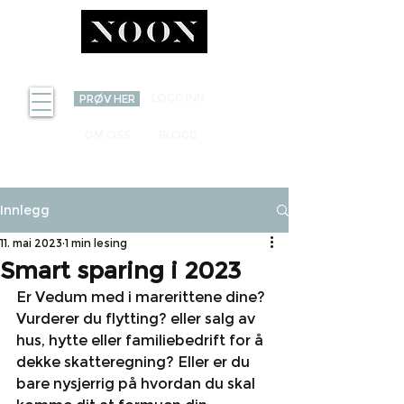
INVEST
LOGG INN
PRØV HER
OM OSS
BLOGG
Innlegg
11. mai 2023
1 min lesing
Smart sparing i 2023
Er Vedum med i marerittene dine? 
Vurderer du flytting? eller salg av 
hus, hytte eller familiebedrift for å 
dekke skatteregning? Eller er du 
bare nysjerrig på hvordan du skal 