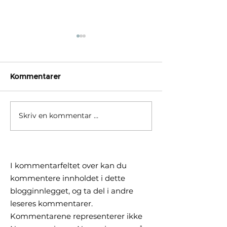
Kommentarer
Skriv en kommentar …
Børsrekorder skjuler
Hvorfor ditt gl
delt utvikling. Hva betyr
fond ikke fulg
det for deg?
verden i år
I kommentarfeltet over kan du
kommentere innholdet i dette
blogginnlegget, og ta del i andre
leseres kommentarer.
Kommentarene representerer ikke