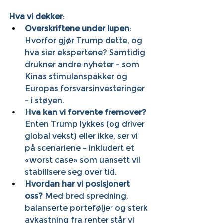
Hva vi dekker
:
Overskriftene under lupen
: 
Hvorfor gjør Trump dette, og 
hva sier ekspertene? Samtidig 
drukner andre nyheter – som 
Kinas stimulanspakker og 
Europas forsvarsinvesteringer 
– i støyen.
Hva kan vi forvente fremover?
Enten Trump lykkes (og driver 
global vekst) eller ikke, ser vi 
på scenariene – inkludert et 
«worst case» som uansett vil 
stabilisere seg over tid.
Hvordan har vi posisjonert 
oss?
 Med bred spredning, 
balanserte porteføljer og sterk 
avkastning fra renter står vi 