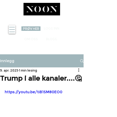
INVEST
LOGG INN
PRØV HER
OM OSS
BLOGG
Innlegg
9. apr. 2025
1 min lesing
Trump i alle kanaler....🤔
https://youtu.be/tiB1SM80EO0