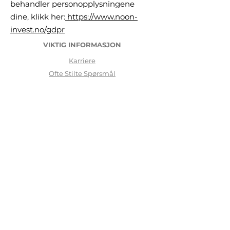
behandler personopplysningene
dine, klikk her:
https://www.noon-
invest.no/gdpr
VIKTIG INFORMASJON
Karriere
Ofte Stilte Sp
ørsmål
Juridiske rammer, Risiko og Forbehold
Viktig Informasjon
GDPR General Data Protection Regulation
Reklamasjon og klager
Kjøpsbetingelser
Logg inn
OM OSS
NOON INVEST AS
er tilknyttet agent til
Stavanger Asset
Management AS.