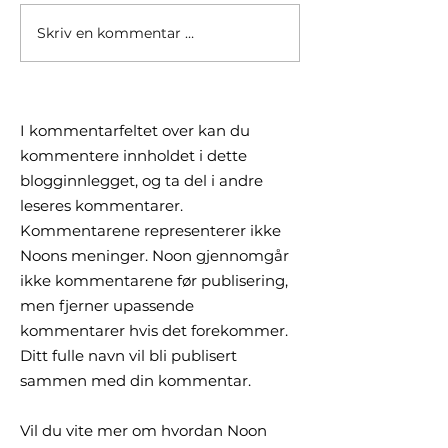
Skriv en kommentar …
Børsrekorder skjuler
Hvorfor ditt gl
delt utvikling. Hva betyr
fond ikke fulg
det for deg?
verden i år
I kommentarfeltet over kan du
kommentere innholdet i dette
blogginnlegget, og ta del i andre
leseres kommentarer.
Kommentarene representerer ikke
Noons meninger. Noon gjennomgår
ikke kommentarene før publisering,
men fjerner upassende
kommentarer hvis det forekommer.
Ditt fulle navn vil bli publisert
sammen med din kommentar.
Vil du vite mer om hvordan Noon