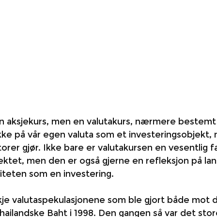
en aksjekurs, men en valutakurs, nærmere beste
ikke på vår egen valuta som et investeringsobjekt,
rer gjør. Ikke bare er valutakursen en vesentlig fa
ektet, men den er også gjerne en refleksjon på la
viteten som en investering. 
je valutaspekulasjonene som ble gjort både mot de
hailandske Baht i 1998. Den gangen så var det st