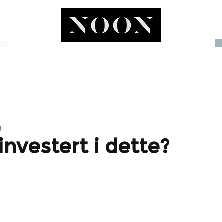
OGG
INVEST
g
 investert i dette?