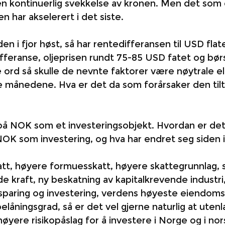
 kontinuerlig svekkelse av kronen. Men det som 
 har akselerert i det siste. 
den i fjor høst, så har rentedifferansen til USD flate
ifferanse, oljeprisen rundt 75-85 USD fatet og bør
ord så skulle de nevnte faktorer være nøytrale ell
te månedene. Hva er det da som forårsaker den til
e på NOK som et investeringsobjekt. Hvordan er de
 NOK som investering, og hva har endret seg siden i
t, høyere formuesskatt, høyere skattegrunnlag, s
e kraft, ny beskatning av kapitalkrevende industri
t sparing og investering, verdens høyeste eiendoms
låningsgrad, så er det vel gjerne naturlig at uten
øyere risikopåslag for å investere i Norge og i nor