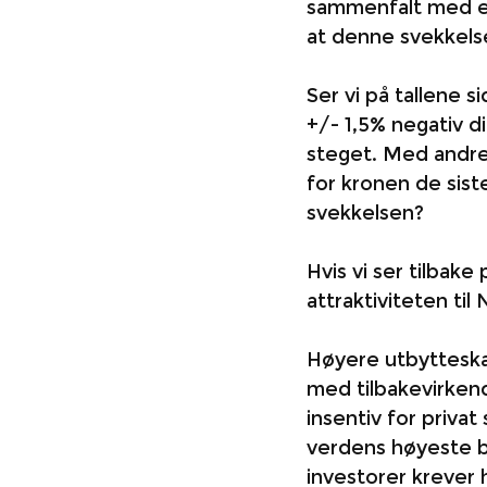
sammenfalt med en
at denne svekkelsen
Ser vi på tallene si
+/- 1,5% negativ d
steget. Med andre 
for kronen de sis
svekkelsen?
Hvis vi ser tilbak
attraktiviteten til
Høyere utbytteskat
med tilbakevirkend
insentiv for priva
verdens høyeste be
investorer krever h