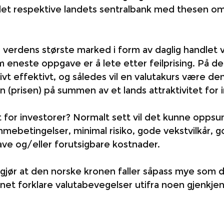
t respektive landets sentralbank med thesen om 
 verdens største marked i form av daglig handlet 
 eneste oppgave er å lete etter feilprising. På d
ivt effektivt, og således vil en valutakurs være de
(prisen) på summen av et lands attraktivitet for i
vt for investorer? Normalt sett vil det kunne opps
mmebetingelser, minimal risiko, gode vekstvilkår, g
ave og/eller forutsigbare kostnader. 
gjør at den norske kronen faller såpass mye som d
unnet forklare valutabevegelser utifra noen gjenkjen