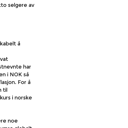
tto selgere av 
kabelt å 
 
vat 
istnevnte har 
en i NOK så 
lasjon. For å 
til 
urs i norske 
ære noe 