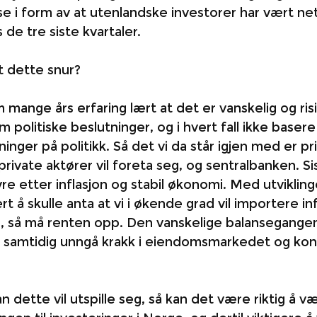
se i form av at utenlandske investorer har vært ne
 de tre siste kvartaler. 
at dette snur?
mange års erfaring lært at det er vanskelig og risi
politiske beslutninger, og i hvert fall ikke basere
inger på politikk. Så det vi da står igjen med er pri
private aktører vil foreta seg, og sentralbanken. S
e etter inflasjon og stabil økonomi. Med utvikling
rt å skulle anta at vi i økende grad vil importere inf
 så må renten opp. Den vanskelige balansegangen 
å samtidig unngå krakk i eiendomsmarkedet og konk
 dette vil utspille seg, så kan det være riktig å v