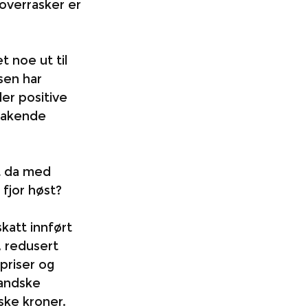
overrasker er 
t noe ut til 
sen har 
er positive 
takende 
t da med 
 fjor høst?
katt innført 
, redusert 
priser og 
landske 
ske kroner. 