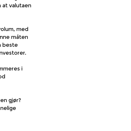
at valutaen 
volum, med 
enne måten 
n beste 
nvestorer. 
ummeres i 
od 
en gjør? 
nelige 