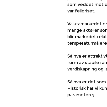
som veddet mot de
var feilpriset. 
Valutamarkedet er
mange aktører som
blir markedet relat
temperaturmåleren 
Så hva er attrakti
form av stabile ra
verdiskapning og l
Så hva er det som 
Historisk har vi k
parametere;