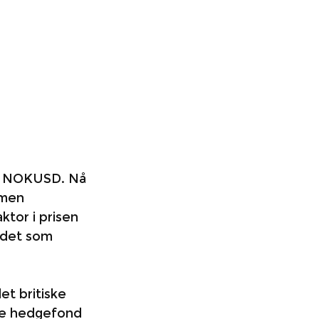
mt NOKUSD. Nå 
 men 
ktor i prisen 
ndet som 
t britiske 
ore hedgefond 